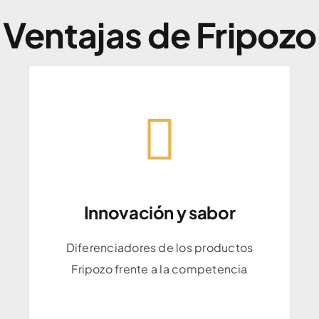
Ventajas de Fripozo
Innovación y sabor
Innovación y sabor
Diferenciadores de los productos
Diferenciadores de los productos
Fripozo frente a la competencia
Fripozo frente a la competencia